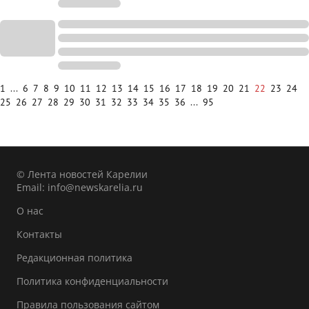
1
...
6
7
8
9
10
11
12
13
14
15
16
17
18
19
20
21
22
23
24
25
26
27
28
29
30
31
32
33
34
35
36
...
95
© Лента новостей Карелии
Email:
info@newskarelia.ru
О нас
Контакты
Редакционная политика
Политика конфиденциальности
Правила пользования сайтом